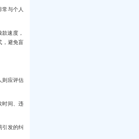
排常与个人
放款速度，
式，避免盲
人则应评估
款时间、违
易引发的纠