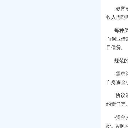
-教
收入周期
每种
而创业借
目借贷。
规范
-需
自身资金
-协
约责任等
-资
纷。期间