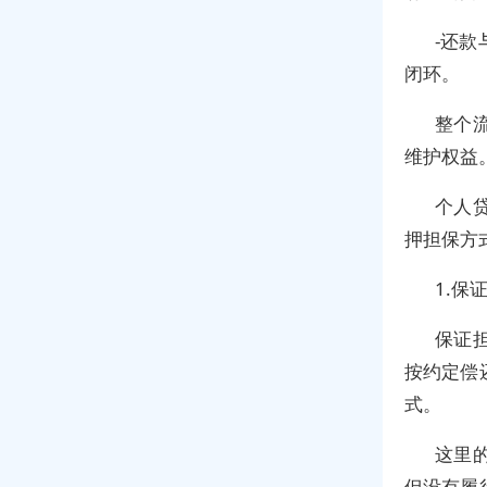
-还
闭环。
整个
维护权益
个人
押担保方
1.保
保证
按约定偿
式。
这里
但没有履