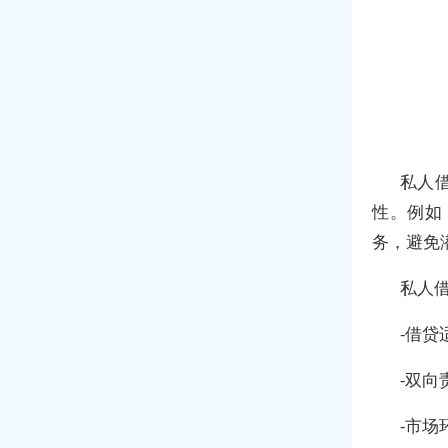
私人
性。例如
务，避免
私人
-借
-双
-市