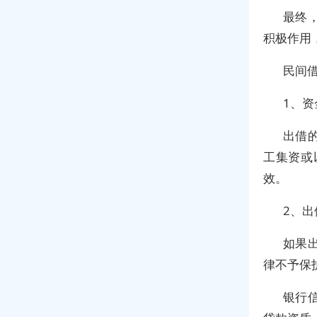
最终
积极作用
民间
1、
出借
工集资或
效。
2、
如果
律不予保
银行