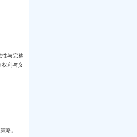
法性与完整
身权利与义
。
整策略。